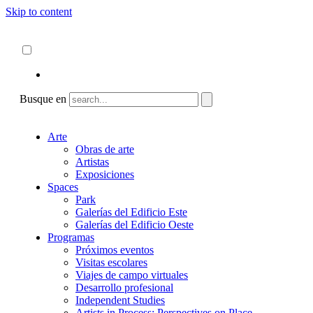
Skip to content
Acerca de
ncartmuseum.org
Español
English
Busque en
Arte
Obras de arte
Artistas
Exposiciones
Spaces
Park
Galerías del Edificio Este
Galerías del Edificio Oeste
Programas
Próximos eventos
Visitas escolares
Viajes de campo virtuales
Desarrollo profesional
Independent Studies
Artists in Process: Perspectives on Place