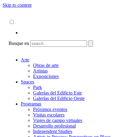
Skip to content
Acerca de
ncartmuseum.org
Español
English
Busque en
Arte
Obras de arte
Artistas
Exposiciones
Spaces
Park
Galerías del Edificio Este
Galerías del Edificio Oeste
Programas
Próximos eventos
Visitas escolares
Viajes de campo virtuales
Desarrollo profesional
Independent Studies
Artists in Process: Perspectives on Place