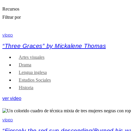
Recursos
Filtrar por
VÍDEO
“Three Graces” by Mickalene Thomas
Artes visuales
Drama
Lengua inglesa
Estudios Sociales
Historia
ver video
VÍDEO
“Fiercely the red sun descending/Burned his 