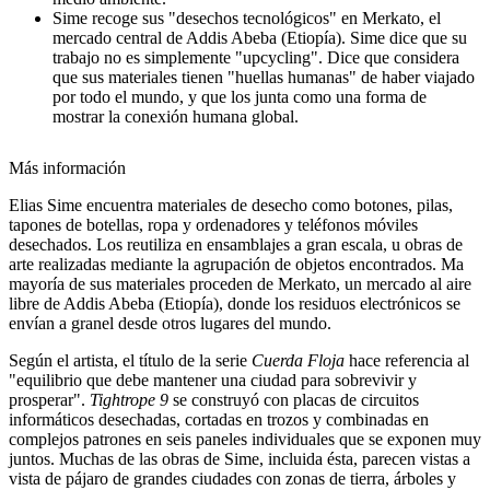
Sime recoge sus "desechos tecnológicos" en Merkato, el
mercado central de Addis Abeba (Etiopía). Sime dice que su
trabajo no es simplemente "upcycling". Dice que considera
que sus materiales tienen "huellas humanas" de haber viajado
por todo el mundo, y que los junta como una forma de
mostrar la conexión humana global.
Más información
Elias Sime encuentra materiales de desecho como botones, pilas,
tapones de botellas, ropa y ordenadores y teléfonos móviles
desechados. Los reutiliza en ensamblajes a gran escala, u obras de
arte realizadas mediante la agrupación de objetos encontrados
.
M
a
mayoría de sus materiales proceden de Merkato, un mercado al aire
libre de Addis Abeba (Etiopía), donde los residuos electrónicos se
envían a granel desde otros lugares del mundo.
Según el artista, el título de la serie
Cuerda Floja
hace referencia al
"equilibrio que debe mantener una ciudad para sobrevivir y
prosperar".
Tightrope 9
se construyó con placas de circuitos
informáticos desechadas, cortadas en trozos y combinadas en
complejos patrones en seis paneles individuales que se exponen muy
juntos. Muchas de las obras de Sime, incluida ésta, parecen vistas a
vista de pájaro de grandes ciudades con zonas de tierra, árboles y