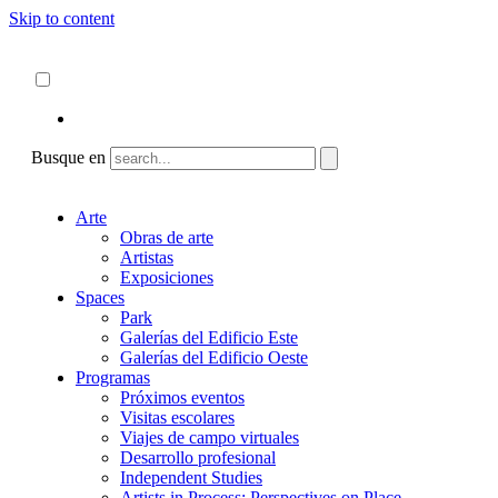
Skip to content
Acerca de
ncartmuseum.org
Español
English
Busque en
Arte
Obras de arte
Artistas
Exposiciones
Spaces
Park
Galerías del Edificio Este
Galerías del Edificio Oeste
Programas
Próximos eventos
Visitas escolares
Viajes de campo virtuales
Desarrollo profesional
Independent Studies
Artists in Process: Perspectives on Place