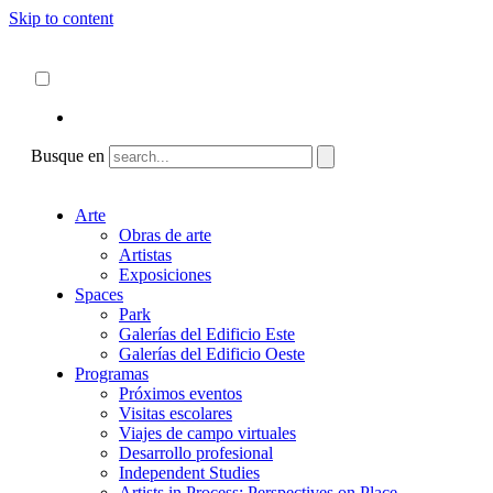
Skip to content
Acerca de
ncartmuseum.org
Español
English
Busque en
Arte
Obras de arte
Artistas
Exposiciones
Spaces
Park
Galerías del Edificio Este
Galerías del Edificio Oeste
Programas
Próximos eventos
Visitas escolares
Viajes de campo virtuales
Desarrollo profesional
Independent Studies
Artists in Process: Perspectives on Place