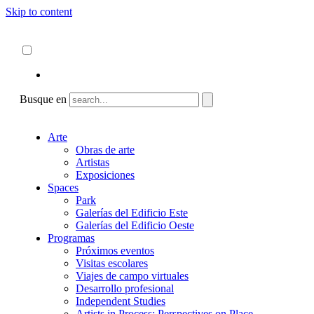
Skip to content
Acerca de
ncartmuseum.org
Español
English
Busque en
Arte
Obras de arte
Artistas
Exposiciones
Spaces
Park
Galerías del Edificio Este
Galerías del Edificio Oeste
Programas
Próximos eventos
Visitas escolares
Viajes de campo virtuales
Desarrollo profesional
Independent Studies
Artists in Process: Perspectives on Place