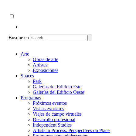
Skip
Acerca de
to
ncartmuseum.org
content
Español
English
Busque en
Arte
Obras de arte
Artistas
Exposiciones
Spaces
Park
Galerías del Edificio Este
Galerías del Edificio Oeste
Programas
Próximos eventos
Visitas escolares
Viajes de campo virtuales
Desarrollo profesional
Independent Studies
Artists in Process: Perspectives on Place
Programas para adolescentes