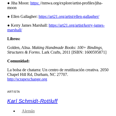
● Jiha Moon:
https:
//nmwa.org/explore/artist-profiles/jiha-
moon
● Ellen Gallagher:
https://art21.org/artist/ellen-gallagher/
● Kerry James Marshall:
https://art21.org/artist/kerry-james-
marshall/
Libros:
Golden, Alisa.
Making Handmade Books: 100+ Bindings,
Structures & Forms
. Lark Crafts, 2011 [ISBN: 1600595871]
Comunidad:
La bolsa de chatarra: Un centro de reutilización creativa. 2050
Chapel Hill Rd, Durham, NC 27707.
http://scrapexchange.org
ARTISTA
Karl Schmidt-Rottluff
Alemán