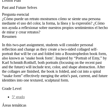
Lesson Plan
Past and Future Selves
Pregunta esencial
¿Cómo puede un retrato mostrarnos cómo se siente una persona
mediante el uso del color, la forma, la línea y la expresión? ¿Cómo
nos ayuda a reflexionar sobre nuestros propios sentimientos el hecho
de mirar y crear retratos?
Resumen
In this two-part assignment, students will consider personal
reflection and change as they create a two-sided collaged self-
portrait that will be cut and folded into a Boustrophedon book form,
also known as ‘snake book form’. Inspired by “Portrait of Emy,” by
Karl Schmidt-Rottluff, both portraits (focusing on the recent past
and the future) will include text, color, and shape abstraction. After
the collages are finished, the book is folded, and cut into a spiral
“snake form” effectively merging the artist’s past, current, and future
identities into one textured, sculptural form.
Grade Level
5º grado
Áreas temáticas