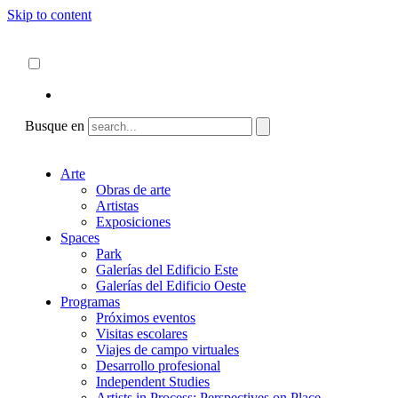
Skip to content
Acerca de
ncartmuseum.org
Español
English
Busque en
Arte
Obras de arte
Artistas
Exposiciones
Spaces
Park
Galerías del Edificio Este
Galerías del Edificio Oeste
Programas
Próximos eventos
Visitas escolares
Viajes de campo virtuales
Desarrollo profesional
Independent Studies
Artists in Process: Perspectives on Place