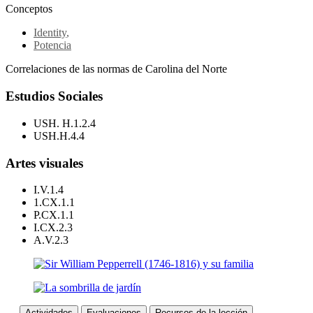
Conceptos
Identity
,
Potencia
Correlaciones de las normas de Carolina del Norte
Estudios Sociales
USH. H.1.2.4
USH.H.4.4
Artes visuales
I.V.1.4
1.CX.1.1
P.CX.1.1
I.CX.2.3
A.V.2.3
Actividades
Evaluaciones
Recursos de la lección