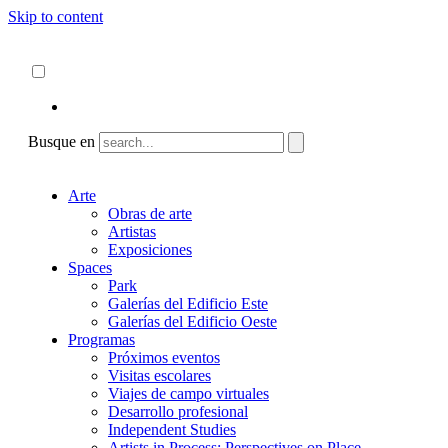
Skip to content
Acerca de
ncartmuseum.org
Español
English
Busque en
Arte
Obras de arte
Artistas
Exposiciones
Spaces
Park
Galerías del Edificio Este
Galerías del Edificio Oeste
Programas
Próximos eventos
Visitas escolares
Viajes de campo virtuales
Desarrollo profesional
Independent Studies
Artists in Process: Perspectives on Place