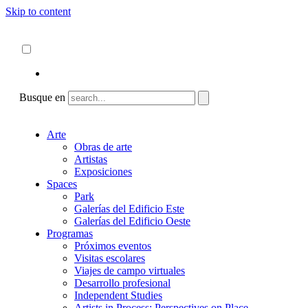
Skip to content
Acerca de
ncartmuseum.org
Español
English
Busque en
Arte
Obras de arte
Artistas
Exposiciones
Spaces
Park
Galerías del Edificio Este
Galerías del Edificio Oeste
Programas
Próximos eventos
Visitas escolares
Viajes de campo virtuales
Desarrollo profesional
Independent Studies
Artists in Process: Perspectives on Place