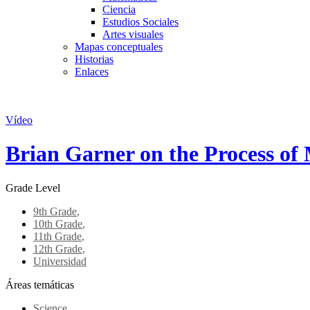
Ciencia
Estudios Sociales
Artes visuales
Mapas conceptuales
Historias
Enlaces
Skip to main content
Vídeo
Brian Garner on the Process of
Grade Level
9th Grade
,
10th Grade
,
11th Grade
,
12th Grade
,
Universidad
Áreas temáticas
Science
,