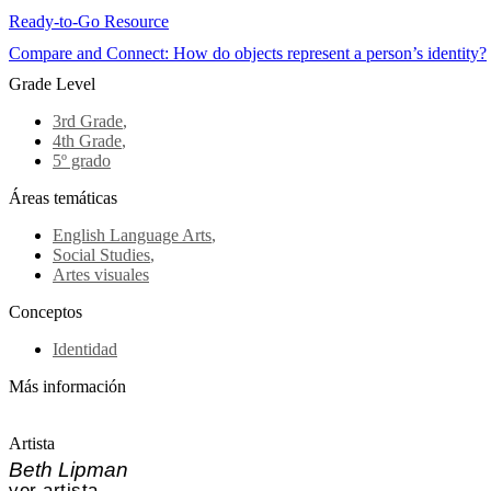
Ready-to-Go Resource
Compare and Connect: How do objects represent a person’s identity?
Grade Level
3rd Grade
,
4th Grade
,
5º grado
Áreas temáticas
English Language Arts
,
Social Studies
,
Artes visuales
Conceptos
Identidad
Más información
Artista
Beth Lipman
ver artista