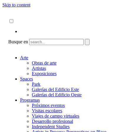
Skip to content
Acerca de
ncartmuseum.org
Español
English
Busque en
Arte
Obras de arte
Artistas
Exposiciones
Spaces
Park
Galerías del Edificio Este
Galerías del Edificio Oeste
Programas
Próximos eventos
Visitas escolares
Viajes de campo virtuales
Desarrollo profesional
Independent Studies
Artists in Process: Perspectives on Place