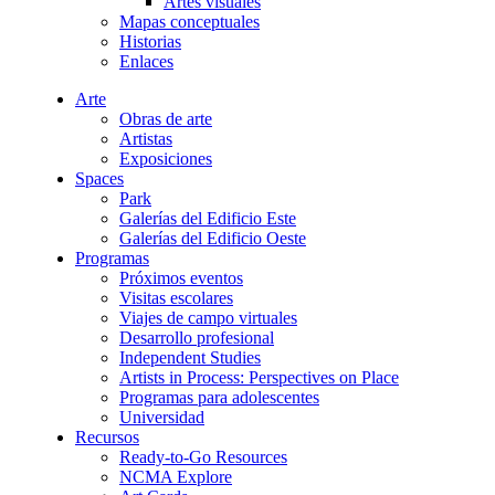
Artes visuales
Mapas conceptuales
Historias
Enlaces
Arte
Obras de arte
Artistas
Exposiciones
Spaces
Park
Galerías del Edificio Este
Galerías del Edificio Oeste
Programas
Próximos eventos
Visitas escolares
Viajes de campo virtuales
Desarrollo profesional
Independent Studies
Artists in Process: Perspectives on Place
Programas para adolescentes
Universidad
Recursos
Ready-to-Go Resources
NCMA Explore