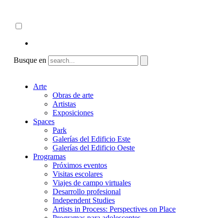
Skip
Acerca de
to
ncartmuseum.org
content
Español
English
Busque en
Arte
Obras de arte
Artistas
Exposiciones
Spaces
Park
Galerías del Edificio Este
Galerías del Edificio Oeste
Programas
Próximos eventos
Visitas escolares
Viajes de campo virtuales
Desarrollo profesional
Independent Studies
Artists in Process: Perspectives on Place
Programas para adolescentes