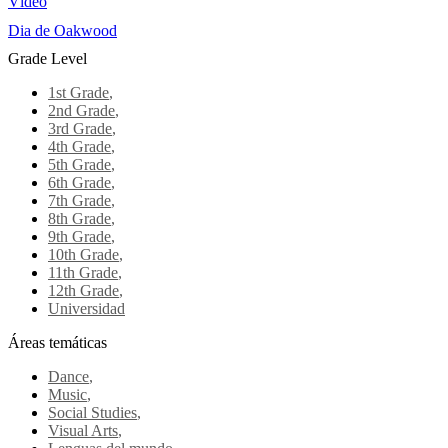
Vídeo
Dia de Oakwood
Grade Level
1st Grade
,
2nd Grade
,
3rd Grade
,
4th Grade
,
5th Grade
,
6th Grade
,
7th Grade
,
8th Grade
,
9th Grade
,
10th Grade
,
11th Grade
,
12th Grade
,
Universidad
Áreas temáticas
Dance
,
Music
,
Social Studies
,
Visual Arts
,