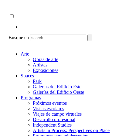
Skip
Acerca de
to
ncartmuseum.org
content
Español
English
Busque en
Arte
Obras de arte
Artistas
Exposiciones
Spaces
Park
Galerías del Edificio Este
Galerías del Edificio Oeste
Programas
Próximos eventos
Visitas escolares
Viajes de campo virtuales
Desarrollo profesional
Independent Studies
Artists in Process: Perspectives on Place
Programas para adolescentes