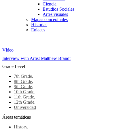
Ciencia
Estudios Sociales
Artes visuales
Mapas conceptuales
Historias
Enlaces
Skip to main content
Vídeo
Interview with Artist Matthew Brandt
Grade Level
7th Grade
,
8th Grade
,
9th Grade
,
10th Grade
,
11th Grade
,
12th Grade
,
Universidad
Áreas temáticas
History
,