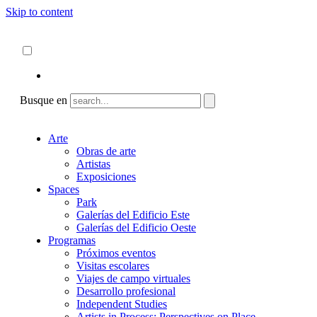
Skip to content
Acerca de
ncartmuseum.org
Español
English
Busque en
Arte
Obras de arte
Artistas
Exposiciones
Spaces
Park
Galerías del Edificio Este
Galerías del Edificio Oeste
Programas
Próximos eventos
Visitas escolares
Viajes de campo virtuales
Desarrollo profesional
Independent Studies
Artists in Process: Perspectives on Place