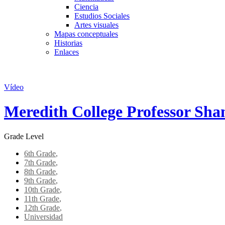
Ciencia
Estudios Sociales
Artes visuales
Mapas conceptuales
Historias
Enlaces
Skip to main content
Vídeo
Meredith College Professor Sha
Grade Level
6th Grade
,
7th Grade
,
8th Grade
,
9th Grade
,
10th Grade
,
11th Grade
,
12th Grade
,
Universidad