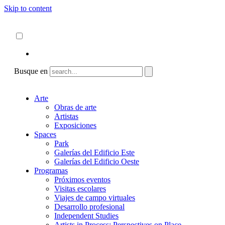
Skip to content
Acerca de
ncartmuseum.org
Español
English
Busque en
Arte
Obras de arte
Artistas
Exposiciones
Spaces
Park
Galerías del Edificio Este
Galerías del Edificio Oeste
Programas
Próximos eventos
Visitas escolares
Viajes de campo virtuales
Desarrollo profesional
Independent Studies
Artists in Process: Perspectives on Place