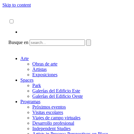
Skip to content
Acerca de
ncartmuseum.org
Español
English
Busque en
Arte
Obras de arte
Artistas
Exposiciones
Spaces
Park
Galerías del Edificio Este
Galerías del Edificio Oeste
Programas
Próximos eventos
Visitas escolares
Viajes de campo virtuales
Desarrollo profesional
Independent Studies
Artists in Process: Perspectives on Place