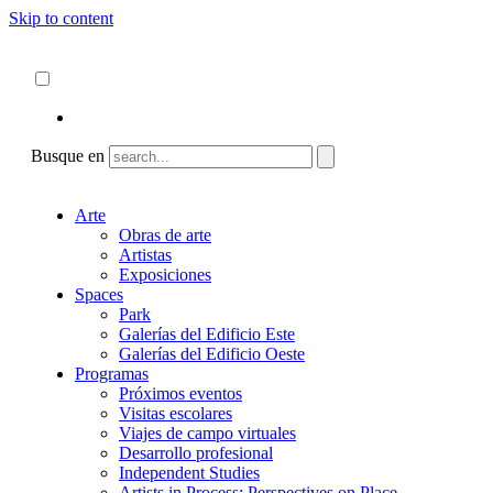
Skip to content
Acerca de
ncartmuseum.org
Español
English
Busque en
Arte
Obras de arte
Artistas
Exposiciones
Spaces
Park
Galerías del Edificio Este
Galerías del Edificio Oeste
Programas
Próximos eventos
Visitas escolares
Viajes de campo virtuales
Desarrollo profesional
Independent Studies
Artists in Process: Perspectives on Place