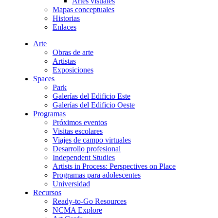
Artes visuales
Mapas conceptuales
Historias
Enlaces
Arte
Obras de arte
Artistas
Exposiciones
Spaces
Park
Galerías del Edificio Este
Galerías del Edificio Oeste
Programas
Próximos eventos
Visitas escolares
Viajes de campo virtuales
Desarrollo profesional
Independent Studies
Artists in Process: Perspectives on Place
Programas para adolescentes
Universidad
Recursos
Ready-to-Go Resources
NCMA Explore