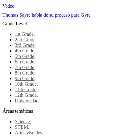
Vídeo
Thomas Sayre habla de su proceso para Gyre
Grade Level
1st Grade
,
2nd Grade
,
3rd Grade
,
4th Grade
,
5th Grade
,
6th Grade
,
7th Grade
,
8th Grade
,
9th Grade
,
10th Grade
,
11th Grade
,
12th Grade
,
Universidad
Áreas temáticas
Science
,
STEM
,
Artes visuales