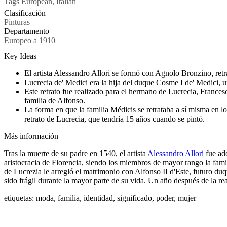
Tags
European
,
Italian
Clasificación
Pinturas
Departamento
Europeo a 1910
Key Ideas
El artista Alessandro Allori se formó con Agnolo Bronzino, retra
Lucrecia de' Medici era la hija del duque Cosme I de' Medici, u
Este retrato fue realizado para el hermano de Lucrecia, Francesco
familia de Alfonso.
La forma en que la familia Médicis se retrataba a sí misma en los
retrato de Lucrecia, que tendría 15 años cuando se pintó.
Más información
Tras la muerte de su padre en 1540, el artista
Alessandro Allori
fue ad
aristocracia de Florencia, siendo los miembros de mayor rango la fam
de Lucrezia le arregló el matrimonio con Alfonso II d'Este, futuro du
sido frágil durante la mayor parte de su vida. Un año después de la re
etiquetas: moda, familia, identidad, significado, poder, mujer