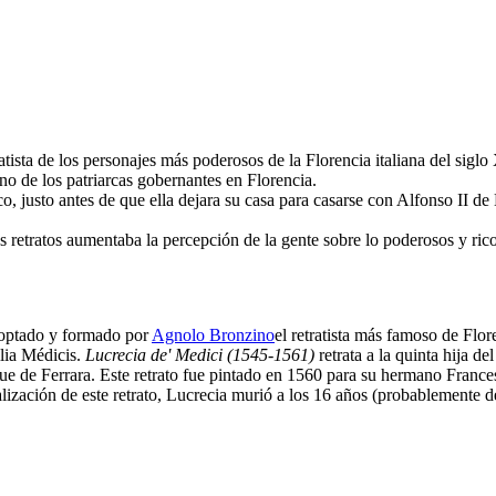
tista de los personajes más poderosos de la Florencia italiana del siglo
no de los patriarcas gobernantes en Florencia.
, justo antes de que ella dejara su casa para casarse con Alfonso II de E
 retratos aumentaba la percepción de la gente sobre lo poderosos y ricos 
optado y formado por
Agnolo Bronzino
el retratista más famoso de Flor
ilia Médicis.
Lucrecia de' Medici
(1545-1561)
retrata a la quinta hija 
que de Ferrara. Este retrato fue pintado en 1560 para su hermano France
alización de este retrato, Lucrecia murió a los 16 años (probablemente de