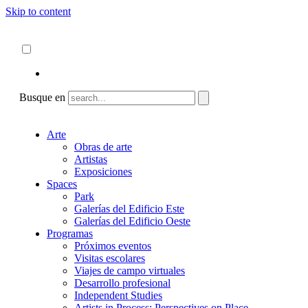
Skip to content
Acerca de
ncartmuseum.org
Español
English
Busque en
Arte
Obras de arte
Artistas
Exposiciones
Spaces
Park
Galerías del Edificio Este
Galerías del Edificio Oeste
Programas
Próximos eventos
Visitas escolares
Viajes de campo virtuales
Desarrollo profesional
Independent Studies
Artists in Process: Perspectives on Place