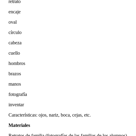
retrato
encaje
oval
círculo
cabeza
cuello
hombros
brazos
manos
fotografía
inventar
Características: ojos, nariz, boca, cejas, etc.
Materiales
Retratos de familia (fotografías de las familias de los alumnos)