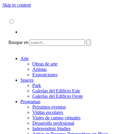
Skip to content
Acerca de
ncartmuseum.org
Español
English
Busque en
Arte
Obras de arte
Artistas
Exposiciones
Spaces
Park
Galerías del Edificio Este
Galerías del Edificio Oeste
Programas
Próximos eventos
Visitas escolares
Viajes de campo virtuales
Desarrollo profesional
Independent Studies
Artists in Process: Perspectives on Place