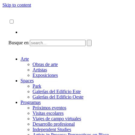
Skip to content
Acerca de
ncartmuseum.org
Español
English
Busque en
Arte
Obras de arte
Artistas
Exposiciones
Spaces
Park
Galerías del Edificio Este
Galerías del Edificio Oeste
Programas
Próximos eventos
Visitas escolares
Viajes de campo virtuales
Desarrollo profesional
Independent Studies
Artists in Process: Perspectives on Place