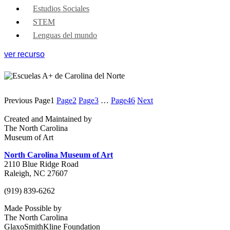
Estudios Sociales
STEM
Lenguas del mundo
ver recurso
Previous
Page
1
Page
2
Page
3
…
Page
46
Next
Created and Maintained by
The North Carolina
Museum of Art
North Carolina Museum of Art
2110 Blue Ridge Road
Raleigh, NC 27607
(919) 839-6262
Made Possible by
The North Carolina
GlaxoSmithKline Foundation