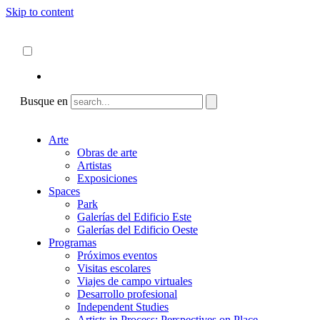
Skip to content
Acerca de
ncartmuseum.org
Español
English
Busque en
Arte
Obras de arte
Artistas
Exposiciones
Spaces
Park
Galerías del Edificio Este
Galerías del Edificio Oeste
Programas
Próximos eventos
Visitas escolares
Viajes de campo virtuales
Desarrollo profesional
Independent Studies
Artists in Process: Perspectives on Place