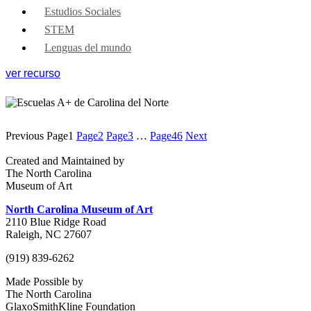
Estudios Sociales
STEM
Lenguas del mundo
ver recurso
Previous
Page
1
Page
2
Page
3
…
Page
46
Next
Created and Maintained by
The North Carolina
Museum of Art
North Carolina Museum of Art
2110 Blue Ridge Road
Raleigh, NC 27607
(919) 839-6262
Made Possible by
The North Carolina
GlaxoSmithKline Foundation