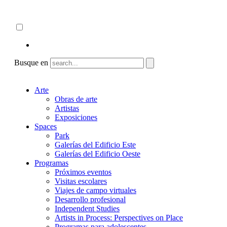
Skip
Acerca de
to
ncartmuseum.org
content
Español
English
Busque en
Arte
Obras de arte
Artistas
Exposiciones
Spaces
Park
Galerías del Edificio Este
Galerías del Edificio Oeste
Programas
Próximos eventos
Visitas escolares
Viajes de campo virtuales
Desarrollo profesional
Independent Studies
Artists in Process: Perspectives on Place
Programas para adolescentes