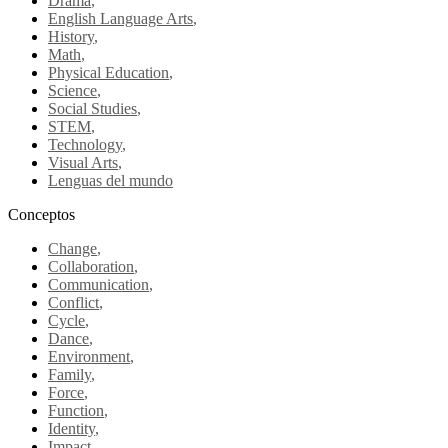
Drama
,
English Language Arts
,
History
,
Math
,
Physical Education
,
Science
,
Social Studies
,
STEM
,
Technology
,
Visual Arts
,
Lenguas del mundo
Conceptos
Change
,
Collaboration
,
Communication
,
Conflict
,
Cycle
,
Dance
,
Environment
,
Family
,
Force
,
Function
,
Identity
,
Impact
,