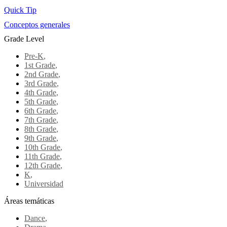
Quick Tip
Conceptos generales
Grade Level
Pre-K
,
1st Grade
,
2nd Grade
,
3rd Grade
,
4th Grade
,
5th Grade
,
6th Grade
,
7th Grade
,
8th Grade
,
9th Grade
,
10th Grade
,
11th Grade
,
12th Grade
,
K
,
Universidad
Áreas temáticas
Dance
,