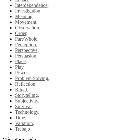
Interdependence
,
Investigation
,
Meaning
,
Movement
,
Observation
,
Order
,
Part/Whole
,
Perception
,
Perspective
,
Persuasion
,
Place
,
Play
,
Power
,
Problem Solving
,
Reflection
,
Ritual
,
Storytelling
,
Subjectivity
,
Survival
,
Technology
,
Time
,
Variation
,
Trabajo
Más información