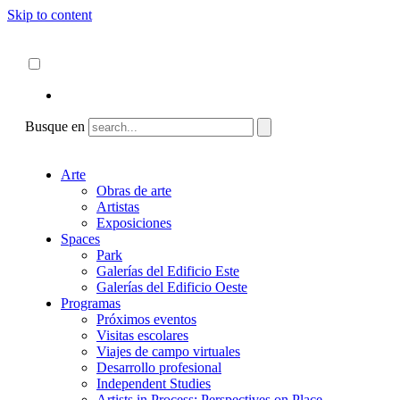
Skip to content
Acerca de
ncartmuseum.org
Español
English
Busque en
Arte
Obras de arte
Artistas
Exposiciones
Spaces
Park
Galerías del Edificio Este
Galerías del Edificio Oeste
Programas
Próximos eventos
Visitas escolares
Viajes de campo virtuales
Desarrollo profesional
Independent Studies
Artists in Process: Perspectives on Place