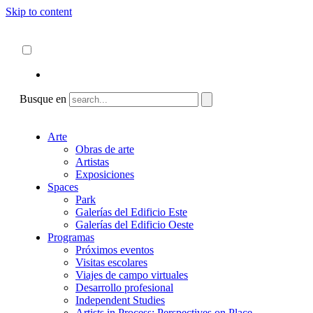
Skip to content
Acerca de
ncartmuseum.org
Español
English
Busque en
Arte
Obras de arte
Artistas
Exposiciones
Spaces
Park
Galerías del Edificio Este
Galerías del Edificio Oeste
Programas
Próximos eventos
Visitas escolares
Viajes de campo virtuales
Desarrollo profesional
Independent Studies
Artists in Process: Perspectives on Place