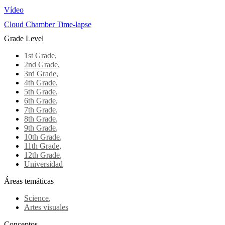
Vídeo
Cloud Chamber Time-lapse
Grade Level
1st Grade
,
2nd Grade
,
3rd Grade
,
4th Grade
,
5th Grade
,
6th Grade
,
7th Grade
,
8th Grade
,
9th Grade
,
10th Grade
,
11th Grade
,
12th Grade
,
Universidad
Áreas temáticas
Science
,
Artes visuales
Conceptos