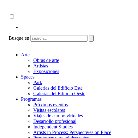
Skip
Acerca de
to
ncartmuseum.org
content
Español
English
Busque en
Arte
Obras de arte
Artistas
Exposiciones
Spaces
Park
Galerías del Edificio Este
Galerías del Edificio Oeste
Programas
Próximos eventos
Visitas escolares
Viajes de campo virtuales
Desarrollo profesional
Independent Studies
Artists in Process: Perspectives on Place
Programas para adolescentes