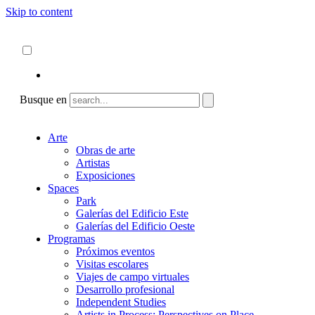
Skip to content
Acerca de
ncartmuseum.org
Español
English
Busque en
Arte
Obras de arte
Artistas
Exposiciones
Spaces
Park
Galerías del Edificio Este
Galerías del Edificio Oeste
Programas
Próximos eventos
Visitas escolares
Viajes de campo virtuales
Desarrollo profesional
Independent Studies
Artists in Process: Perspectives on Place