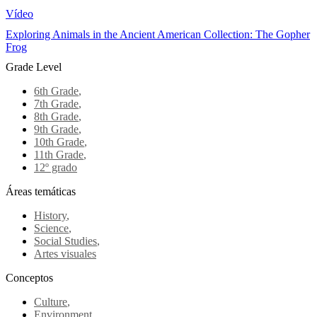
Vídeo
Exploring Animals in the Ancient American Collection: The Gopher
Frog
Grade Level
6th Grade
,
7th Grade
,
8th Grade
,
9th Grade
,
10th Grade
,
11th Grade
,
12º grado
Áreas temáticas
History
,
Science
,
Social Studies
,
Artes visuales
Conceptos
Culture
,
Environment
,