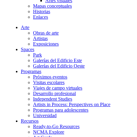
Artes visuales
Mapas conceptuales
Historias
Enlaces
Arte
Obras de arte
Artistas
Exposiciones
Spaces
Park
Galerías del Edificio Este
Galerías del Edificio Oeste
Programas
Próximos eventos
Visitas escolares
Viajes de campo virtuales
Desarrollo profesional
Independent Studies
Artists in Process: Perspectives on Place
Programas para adolescentes
Universidad
Recursos
Ready-to-Go Resources
NCMA Explore