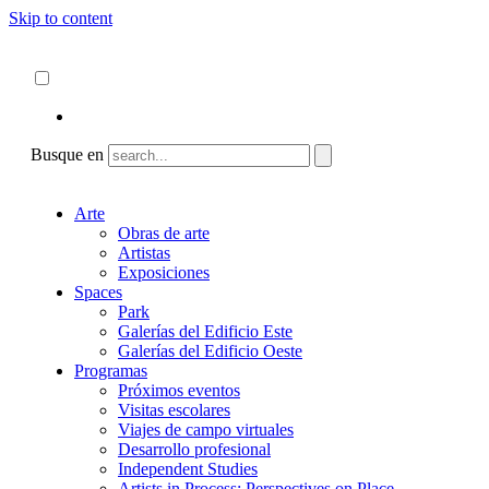
Skip to content
Acerca de
ncartmuseum.org
Español
English
Busque en
Arte
Obras de arte
Artistas
Exposiciones
Spaces
Park
Galerías del Edificio Este
Galerías del Edificio Oeste
Programas
Próximos eventos
Visitas escolares
Viajes de campo virtuales
Desarrollo profesional
Independent Studies
Artists in Process: Perspectives on Place