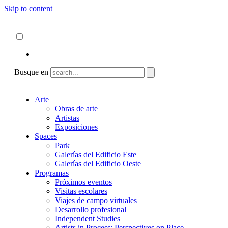
Skip to content
Acerca de
ncartmuseum.org
Español
English
Busque en
Arte
Obras de arte
Artistas
Exposiciones
Spaces
Park
Galerías del Edificio Este
Galerías del Edificio Oeste
Programas
Próximos eventos
Visitas escolares
Viajes de campo virtuales
Desarrollo profesional
Independent Studies
Artists in Process: Perspectives on Place