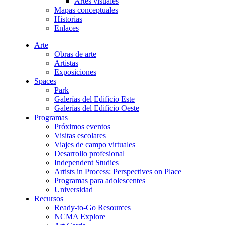
Artes visuales
Mapas conceptuales
Historias
Enlaces
Arte
Obras de arte
Artistas
Exposiciones
Spaces
Park
Galerías del Edificio Este
Galerías del Edificio Oeste
Programas
Próximos eventos
Visitas escolares
Viajes de campo virtuales
Desarrollo profesional
Independent Studies
Artists in Process: Perspectives on Place
Programas para adolescentes
Universidad
Recursos
Ready-to-Go Resources
NCMA Explore