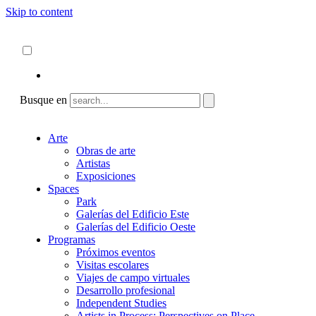
Skip to content
Acerca de
ncartmuseum.org
Español
English
Busque en
Arte
Obras de arte
Artistas
Exposiciones
Spaces
Park
Galerías del Edificio Este
Galerías del Edificio Oeste
Programas
Próximos eventos
Visitas escolares
Viajes de campo virtuales
Desarrollo profesional
Independent Studies
Artists in Process: Perspectives on Place