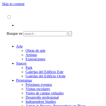
Skip to content
Acerca de
ncartmuseum.org
Español
English
Busque en
Arte
Obras de arte
Artistas
Exposiciones
Spaces
Park
Galerías del Edificio Este
Galerías del Edificio Oeste
Programas
Próximos eventos
Visitas escolares
Viajes de campo virtuales
Desarrollo profesional
Independent Studies
Artists in Process: Perspectives on Place