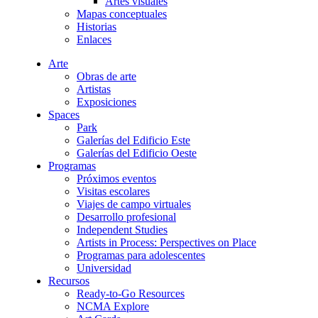
Artes visuales
Mapas conceptuales
Historias
Enlaces
Arte
Obras de arte
Artistas
Exposiciones
Spaces
Park
Galerías del Edificio Este
Galerías del Edificio Oeste
Programas
Próximos eventos
Visitas escolares
Viajes de campo virtuales
Desarrollo profesional
Independent Studies
Artists in Process: Perspectives on Place
Programas para adolescentes
Universidad
Recursos
Ready-to-Go Resources
NCMA Explore