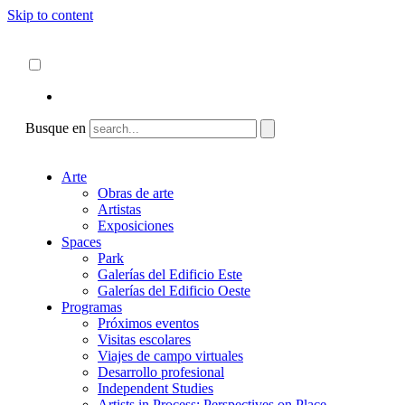
Skip to content
Acerca de
ncartmuseum.org
Español
English
Busque en
Arte
Obras de arte
Artistas
Exposiciones
Spaces
Park
Galerías del Edificio Este
Galerías del Edificio Oeste
Programas
Próximos eventos
Visitas escolares
Viajes de campo virtuales
Desarrollo profesional
Independent Studies
Artists in Process: Perspectives on Place