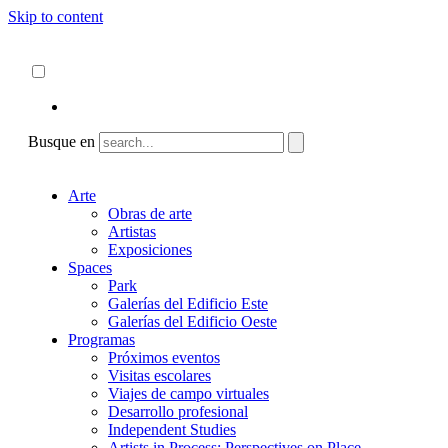
Skip to content
Acerca de
ncartmuseum.org
Español
English
Busque en
Arte
Obras de arte
Artistas
Exposiciones
Spaces
Park
Galerías del Edificio Este
Galerías del Edificio Oeste
Programas
Próximos eventos
Visitas escolares
Viajes de campo virtuales
Desarrollo profesional
Independent Studies
Artists in Process: Perspectives on Place