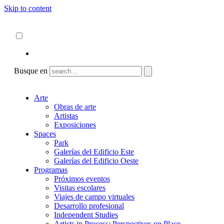
Skip to content
Acerca de
ncartmuseum.org
Español
English
Busque en
Arte
Obras de arte
Artistas
Exposiciones
Spaces
Park
Galerías del Edificio Este
Galerías del Edificio Oeste
Programas
Próximos eventos
Visitas escolares
Viajes de campo virtuales
Desarrollo profesional
Independent Studies
Artists in Process: Perspectives on Place