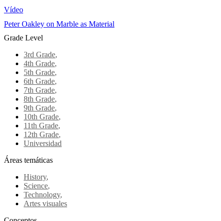
Vídeo
Peter Oakley on Marble as Material
Grade Level
3rd Grade
,
4th Grade
,
5th Grade
,
6th Grade
,
7th Grade
,
8th Grade
,
9th Grade
,
10th Grade
,
11th Grade
,
12th Grade
,
Universidad
Áreas temáticas
History
,
Science
,
Technology
,
Artes visuales
Conceptos