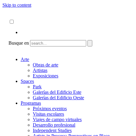
Skip to content
Acerca de
ncartmuseum.org
Español
English
Busque en
Arte
Obras de arte
Artistas
Exposiciones
Spaces
Park
Galerías del Edificio Este
Galerías del Edificio Oeste
Programas
Próximos eventos
Visitas escolares
Viajes de campo virtuales
Desarrollo profesional
Independent Studies
Artists in Process: Perspectives on Place