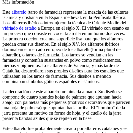
Más información
Este
albarelo
(tarro de farmacia) representa la mezcla de las culturas
islámica y cristiana en la España medieval, en la Península Ibérica.
Los alfareros ibéricos introdujeron la técnica de Oriente Medio del
vidriado de estaño
a Europa en el siglo X. El vidriado con estaño es
un proceso que consiste en cocer la arcilla en un horno dos veces.
La primera cocción crea una superficie lisa para que los alfareros
puedan crear sus diseños. En el siglo XV, los alfareros ibéricos
dominaban el mercado europeo de los albarelli (forma plural de
albarello), o tarros de farmacia. Los tarros se vendían en las
farmacias y contenían sustancias en polvo como medicamentos,
hierbas y pigmentos. Los alfareros de Valencia, y más tarde de
Cataluña, desarrollaron sus propios diseños para los esmaltes que
utilizaban en los tarros de farmacia. Sus diseños a menudo
combinaban símbolos góticos españoles e islámicos.
La decoración de este albarelo fue pintada a mano. Su diseño se
compone de cuatro grandes hojas de palmera que apuntan hacia
abajo, con palmetas más pequeñas (motivos decorativos que parecen
una hoja de palmera) que apuntan hacia arriba. El "hombro" de la
jarra presenta un motivo en forma de hoja, y el cuello de la jarra
presenta bandas azules que se repiten en la base.
Este albarelo fue probablemente creado por alfareros catalanes y es