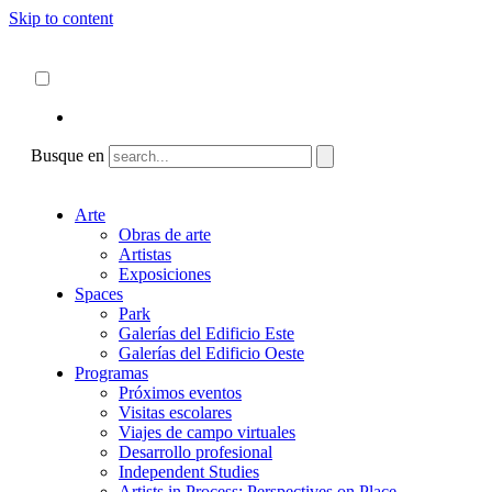
Skip to content
Acerca de
ncartmuseum.org
Español
English
Busque en
Arte
Obras de arte
Artistas
Exposiciones
Spaces
Park
Galerías del Edificio Este
Galerías del Edificio Oeste
Programas
Próximos eventos
Visitas escolares
Viajes de campo virtuales
Desarrollo profesional
Independent Studies
Artists in Process: Perspectives on Place