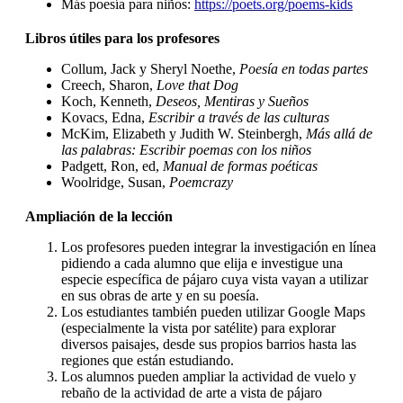
Más poesía para niños:
https://poets.org/poems-kids
Libros útiles para los profesores
Collum, Jack y Sheryl Noethe,
Poesía en todas partes
Creech, Sharon,
Love that Dog
Koch, Kenneth,
Deseos, Mentiras y Sueños
Kovacs, Edna,
Escribir a través de las culturas
McKim, Elizabeth y Judith W. Steinbergh,
Más allá de
las palabras: Escribir poemas con los niños
Padgett, Ron, ed,
Manual de formas poéticas
Woolridge, Susan,
Poemcrazy
Ampliación de la lección
Los profesores pueden integrar la investigación en línea
pidiendo a cada alumno que elija e investigue una
especie específica de pájaro cuya vista vayan a utilizar
en sus obras de arte y en su poesía.
Los estudiantes también pueden utilizar Google Maps
(especialmente la vista por satélite) para explorar
diversos paisajes, desde sus propios barrios hasta las
regiones que están estudiando.
Los alumnos pueden ampliar la actividad de vuelo y
rebaño de la actividad de arte a vista de pájaro