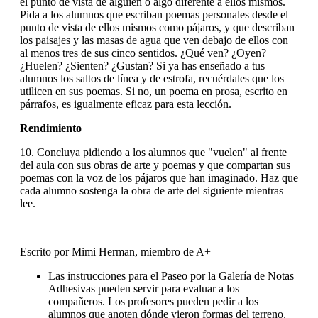
el punto de vista de alguien o algo diferente a ellos mismos.
Pida a los alumnos que escriban poemas personales desde el
punto de vista de ellos mismos como pájaros, y que describan
los paisajes y las masas de agua que ven debajo de ellos con
al menos tres de sus cinco sentidos. ¿Qué ven? ¿Oyen?
¿Huelen? ¿Sienten? ¿Gustan? Si ya has enseñado a tus
alumnos los saltos de línea y de estrofa, recuérdales que los
utilicen en sus poemas. Si no, un poema en prosa, escrito en
párrafos, es igualmente eficaz para esta lección.
Rendimiento
10. Concluya pidiendo a los alumnos que "vuelen" al frente
del aula con sus obras de arte y poemas y que compartan sus
poemas con la voz de los pájaros que han imaginado. Haz que
cada alumno sostenga la obra de arte del siguiente mientras
lee.
Escrito por Mimi Herman, miembro de A+
Las instrucciones para el Paseo por la Galería de Notas
Adhesivas pueden servir para evaluar a los
compañeros. Los profesores pueden pedir a los
alumnos que anoten dónde vieron formas del terreno,