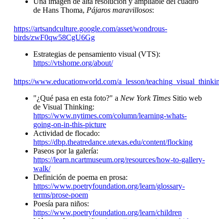
Una imagen de alta resolución y ampliable del cuadro
de Hans Thoma,
Pájaros maravillosos
:
https://artsandculture.google.com/asset/wondrous-
birds/zwF0qw58CgU6Gg
Estrategias de pensamiento visual (VTS):
https://vtshome.org/about/
https://www.educationworld.com/a_lesson/teaching_visual_thinkin
"¿Qué pasa en esta foto?" a
New York Times
Sitio web
de Visual Thinking:
https://www.nytimes.com/column/learning-whats-
going-on-in-this-picture
Actividad de flocado:
https://dbp.theatredance.utexas.edu/content/flocking
Paseos por la galería:
https://learn.ncartmuseum.org/resources/how-to-gallery-
walk/
Definición de poema en prosa:
https://www.poetryfoundation.org/learn/glossary-
terms/prose-poem
Poesía para niños:
https://www.poetryfoundation.org/learn/children