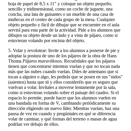
hoja de papel de 8,5 x 11" y coloque un objeto pequeño,
sencillo y tridimensional, como un coche de juguete, una
concha, una lata de guisantes o un mueble de una casa de
muñecas en el centro de cada grupo de la mesa. Cualquier
objeto pequeño y fácil de dibujar que se encuentre en el aula
servirá para esta parte de la actividad. Pide a los alumnos que
dibujen su objeto desde un lado y a vista de pájaro, como si
estuvieran volando por encima del objeto.
5. Volar y revolotear: Invite a los alumnos a ponerse de pie y
adoptar la postura de uno de los pájaros de la obra de Hans
Thoma
Pájaros maravillosos.
Recuérdales que los pájaros
tienen que concentrarse mientras vuelan y que no tocan nada
más que las nubes cuando vuelan. Diles de antemano que si
tocan a alguien o algo, les pedirás que se posen en sus "nidos"
(asientos) hasta que tú y ellos consideréis que es seguro que
vuelvan a volar. Invítales a moverse lentamente por la sala,
como si estuvieran volando sobre el paisaje del cuadro. Si el
espacio lo permite, puede hacer que los alumnos vuelen en
una bandada en forma de V, cambiando periódicamente su
dirección eligiendo un nuevo líder. Mientras vuelan, haz una
pausa de vez en cuando y pregúntales en qué se diferencia
volar de caminar, y qué formas del terreno o masas de agua
podrían ver debajo de ellos.