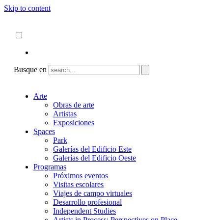
Skip to content
Acerca de
ncartmuseum.org
Español
English
Busque en
Arte
Obras de arte
Artistas
Exposiciones
Spaces
Park
Galerías del Edificio Este
Galerías del Edificio Oeste
Programas
Próximos eventos
Visitas escolares
Viajes de campo virtuales
Desarrollo profesional
Independent Studies
Artists in Process: Perspectives on Place