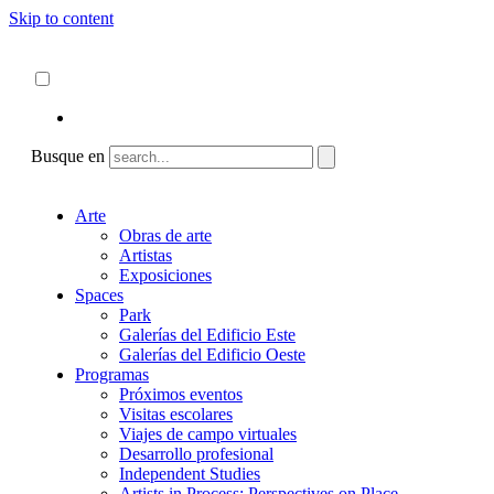
Skip to content
Acerca de
ncartmuseum.org
Español
English
Busque en
Arte
Obras de arte
Artistas
Exposiciones
Spaces
Park
Galerías del Edificio Este
Galerías del Edificio Oeste
Programas
Próximos eventos
Visitas escolares
Viajes de campo virtuales
Desarrollo profesional
Independent Studies
Artists in Process: Perspectives on Place