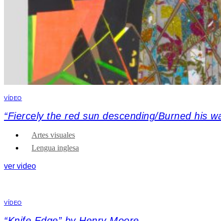
VÍDEO
“Fiercely the red sun descending/Burned his 
Artes visuales
Lengua inglesa
ver video
VÍDEO
“Knife Edge” by Henry Moore