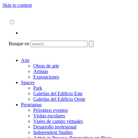
Skip to content
Acerca de
ncartmuseum.org
Español
English
Busque en
Arte
Obras de arte
Artistas
Exposiciones
Spaces
Park
Galerías del Edificio Este
Galerías del Edificio Oeste
Programas
Próximos eventos
Visitas escolares
Viajes de campo virtuales
Desarrollo profesional
Independent Studies
Artists in Process: Perspectives on Place