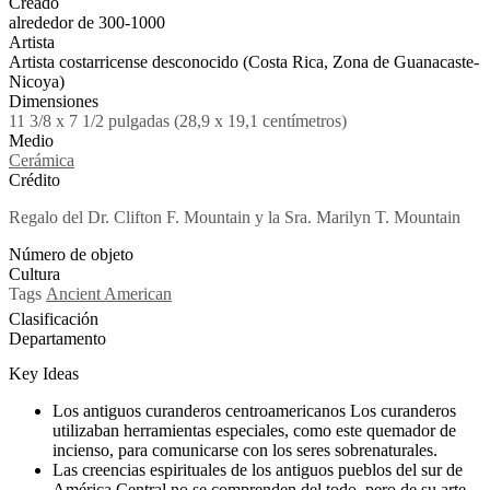
Creado
alrededor de 300-1000
Artista
Artista costarricense desconocido (Costa Rica, Zona de Guanacaste-
Nicoya)
Dimensiones
11 3/8 x 7 1/2 pulgadas (28,9 x 19,1 centímetros)
Medio
Cerámica
Crédito
Regalo del Dr. Clifton F. Mountain y la Sra. Marilyn T. Mountain
Número de objeto
Cultura
Tags
Ancient American
Clasificación
Departamento
Key Ideas
Los antiguos curanderos centroamericanos
Los curanderos
utilizaban herramientas especiales, como este quemador de
incienso, para comunicarse con los seres sobrenaturales.
Las creencias espirituales de los antiguos pueblos del sur de
América Central no se comprenden del todo, pero de su arte