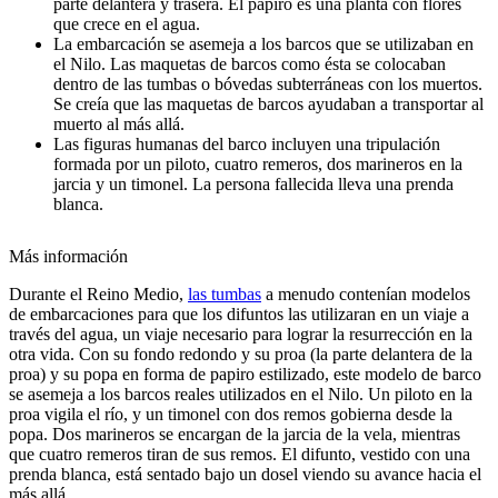
parte delantera y trasera. El papiro es una planta con flores
que crece en el agua.
La embarcación se asemeja a los barcos que se utilizaban en
el Nilo. Las maquetas de barcos como ésta se colocaban
dentro de las tumbas o bóvedas subterráneas con los muertos.
Se creía que las maquetas de barcos ayudaban a transportar al
muerto al más allá.
Las figuras humanas del barco incluyen una tripulación
formada por un piloto, cuatro remeros, dos marineros en la
jarcia y un timonel. La persona fallecida lleva una prenda
blanca.
Más información
Durante el Reino Medio,
las tumbas
a menudo contenían modelos
de embarcaciones para que los difuntos las utilizaran en un viaje a
través del agua, un viaje necesario para lograr la resurrección en la
otra vida. Con su fondo redondo y su proa (la parte delantera de la
proa) y su popa en forma de papiro estilizado, este modelo de barco
se asemeja a los barcos reales utilizados en el Nilo. Un piloto en la
proa vigila el río, y un timonel con dos remos gobierna desde la
popa. Dos marineros se encargan de la jarcia de la vela, mientras
que cuatro remeros tiran de sus remos. El difunto, vestido con una
prenda blanca, está sentado bajo un dosel viendo su avance hacia el
más allá.