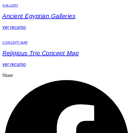
GALLERY
Ancient Egyptian Galleries
ver recurso
CONCEPT MAP
Religious Trip Concept Map
ver recurso
Share