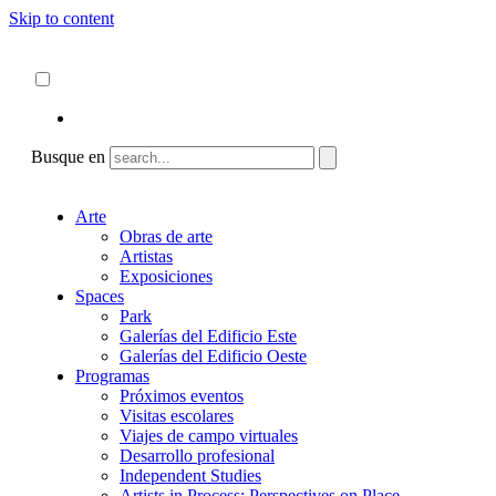
Skip to content
Acerca de
ncartmuseum.org
Español
English
Busque en
Arte
Obras de arte
Artistas
Exposiciones
Spaces
Park
Galerías del Edificio Este
Galerías del Edificio Oeste
Programas
Próximos eventos
Visitas escolares
Viajes de campo virtuales
Desarrollo profesional
Independent Studies
Artists in Process: Perspectives on Place